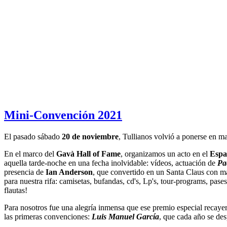
Mini-Convención 2021
El pasado sábado
20 de noviembre
, Tullianos volvió a ponerse en m
En el marco del
Gavà Hall of Fame
, organizamos un acto en el
Espa
aquella tarde-noche en una fecha inolvidable: vídeos, actuación de
Pa
presencia de
Ian Anderson
, que convertido en un Santa Claus con mas
para nuestra rifa: camisetas, bufandas, cd's, Lp's, tour-programs, pase
flautas!
Para nosotros fue una alegría inmensa que ese premio especial recayer
las primeras convenciones:
Luis Manuel García
, que cada año se de