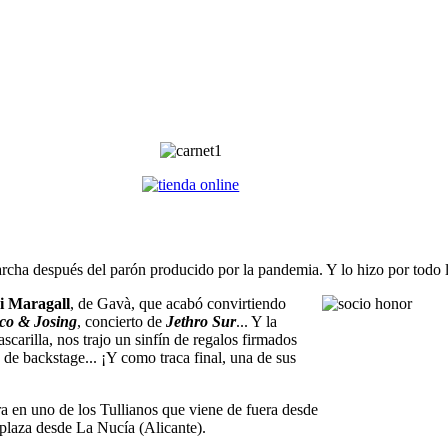
archa después del parón producido por la pandemia. Y lo hizo por todo l
i Maragall
, de Gavà, que acabó convirtiendo
co & Josing
, concierto de
Jethro Sur
... Y la
carilla, nos trajo un sinfín de regalos firmados
s de backstage... ¡Y como traca final, una de sus
a en uno de los Tullianos que viene de fuera desde
splaza desde La Nucía (Alicante).