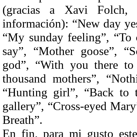
(gracias a Xavi Folch, 
información): “New day yes
“My sunday feeling”, “To 
say”, “Mother goose”, “
god”, “With you there to
thousand mothers”, “Noth
“Hunting girl”, “Back to 
gallery”, “Cross-eyed Mar
Breath”.
E
n fin, para mi gusto est