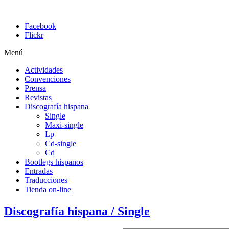
Facebook
Flickr
Menú
Actividades
Convenciones
Prensa
Revistas
Discografía hispana
Single
Maxi-single
Lp
Cd-single
Cd
Bootlegs hispanos
Entradas
Traducciones
Tienda on-line
Discografía hispana / Single