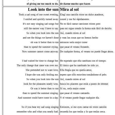
of giving me too much to do.
de darme mucho que hacer.
Look into the sun
Mira al sol
Took a sad song of one sweet evening,
Elegí una canción triste un dulce atardecer,
I smiled and quickly turned away.
sonreí y me fui rápidamente.
It's not easy singing sad songs but
No es fácil cantar canciones tristes pero
still the easiest way I have to say.
para mi sigue siendo la forma más fácil de decirlo.
So when you look into the sun
Así, cuando mires al sol
and see the things we haven't done
y veas las cosas que no hemos hecho
oh was it better then to run
entonces sería mejor correr
than to spend the summer crying.
que pasar el verano llorando.
Now summer cannot come anyway.
De cualquier forma, el verano no puede llegar ahora.
I had waited for time to change her.
He esperado que ella cambiara con el tiempo.
The only change that came was over me.
El único que ha cambiado he sido yo.
She pretended not to want love,
Ella fingía que no quería amor,
I hope she was only fooling me.
espero que sólo estuviera tomándome el pelo.
So when you look into the sun
Así, cuando mires al sol
look for the pleasures nearly won.
busca los placeres que estás a punto de obtener.
Or was it better then to run
Si no, sería mejor correr
than to spend the summer singing.
que pasar el verano cantando.
And summer could have come in a day.
Y el verano puede llegar cualquier día.
So if you hear my sad song singing
Entonces, si me oyes cantar mi triste canción
remember who and what you nearly had.
recuerda los que tenías y lo que tenías cerca.