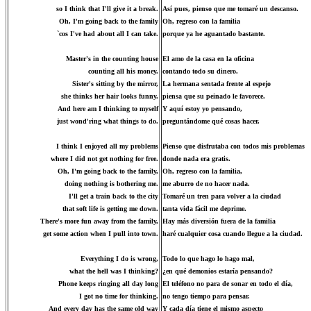
so I think that I'll give it a break.
Así pues, pienso que me tomaré un descanso.
Oh, I'm going back to the family
Oh, regreso con la familia
`cos I've had about all I can take.
porque ya he aguantado bastante.
Master's in the counting house
El amo de la casa en la oficina
counting all his money.
contando todo su dinero.
Sister's sitting by the mirror,
La hermana sentada frente al espejo
she thinks her hair looks funny.
piensa que su peinado le favorece.
And here am I thinking to myself
Y aquí estoy yo pensando,
just wond'ring what things to do.
preguntándome qué cosas hacer.
I think I enjoyed all my problems
Pienso que disfrutaba con todos mis problemas
where I did not get nothing for free.
donde nada era gratis.
Oh, I'm going back to the family,
Oh, regreso con la familia,
doing nothing is bothering me.
me aburro de no hacer nada.
I'll get a train back to the city
Tomaré un tren para volver a la ciudad
that soft life is getting me down.
tanta vida fácil me deprime.
There's more fun away from the family,
Hay más diversión fuera de la familia
get some action when I pull into town.
haré cualquier cosa cuando llegue a la ciudad.
Everything I do is wrong,
Todo lo que hago lo hago mal,
what the hell was I thinking?
¿en qué demonios estaría pensando?
Phone keeps ringing all day long
El teléfono no para de sonar en todo el día,
I got no time for thinking.
no tengo tiempo para pensar.
And every day has the same old way
Y cada día tiene el mismo aspecto