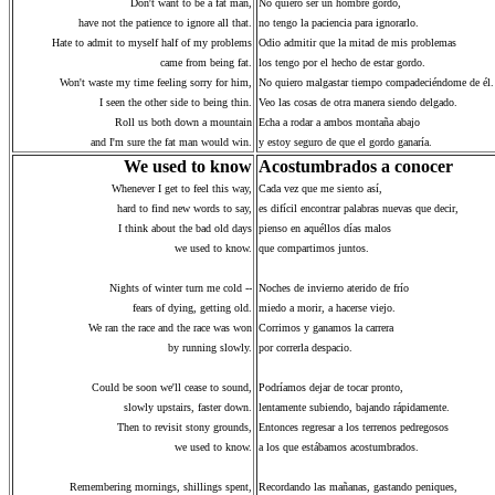
Don't want to be a fat man,
No quiero ser un hombre gordo,
have not the patience to ignore all that.
no tengo la paciencia para ignorarlo.
Hate to admit to myself half of my problems
Odio admitir que la mitad de mis problemas
came from being fat.
los tengo por el hecho de estar gordo.
Won't waste my time feeling sorry for him,
No quiero malgastar tiempo compadeciéndome de él.
I seen the other side to being thin.
Veo las cosas de otra manera siendo delgado.
Roll us both down a mountain
Echa a rodar a ambos montaña abajo
and I'm sure the fat man would win.
y estoy seguro de que el gordo ganaría.
We used to know
Acostumbrados a conocer
Whenever I get to feel this way,
Cada vez que me siento así,
hard to find new words to say,
es difícil encontrar palabras nuevas que decir,
I think about the bad old days
pienso en aquéllos días malos
we used to know.
que compartimos juntos.
Nights of winter turn me cold --
Noches de invierno aterido de frío
fears of dying, getting old.
miedo a morir, a hacerse viejo.
We ran the race and the race was won
Corrimos y ganamos la carrera
by running slowly.
por correrla despacio.
Could be soon we'll cease to sound,
Podríamos dejar de tocar pronto,
slowly upstairs, faster down.
lentamente subiendo, bajando rápidamente.
Then to revisit stony grounds,
Entonces regresar a los terrenos pedregosos
we used to know.
a los que estábamos acostumbrados.
Remembering mornings, shillings spent,
Recordando las mañanas, gastando peniques,