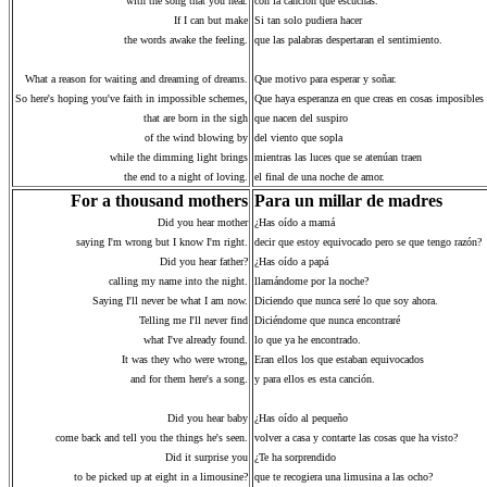
with the song that you hear.
con la canción que escuchas.
If I can but make
Si tan solo pudiera hacer
the words awake the feeling.
que las palabras despertaran el sentimiento.
What a reason for waiting and dreaming of dreams.
Que motivo para esperar y soñar.
So here's hoping you've faith in impossible schemes,
Que haya esperanza en que creas en cosas imposibles
that are born in the sigh
que nacen del suspiro
of the wind blowing by
del viento que sopla
while the dimming light brings
mientras las luces que se atenúan traen
the end to a night of loving.
el final de una noche de amor.
For a thousand mothers
Para un millar de madres
Did you hear mother
¿Has oído a mamá
saying I'm wrong but I know I'm right.
decir que estoy equivocado pero se que tengo razón?
Did you hear father?
¿Has oído a papá
calling my name into the night.
llamándome por la noche?
Saying I'll never be what I am now.
Diciendo que nunca seré lo que soy ahora.
Telling me I'll never find
Diciéndome que nunca encontraré
what I've already found.
lo que ya he encontrado.
It was they who were wrong,
Eran ellos los que estaban equivocados
and for them here's a song.
y para ellos es esta canción.
Did you hear baby
¿Has oído al pequeño
come back and tell you the things he's seen.
volver a casa y contarte las cosas que ha visto?
Did it surprise you
¿Te ha sorprendido
to be picked up at eight in a limousine?
que te recogiera una limusina a las ocho?