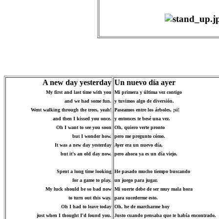
A new day yesterday
Un nuevo día ayer
My first and last time with you
Mi primera y última vez contigo
and we had some fun.
y tuvimos algo de diversión.
Went walking through the trees, yeah!
Paseamos entre los árboles, ¡si!
and then I kissed you once.
y entonces te besé una vez.
Oh I want to see you soon
Oh, quiero verte pronto
but I wonder how.
pero me pregunto cómo.
It was a new day yesterday
Ayer era un nuevo día,
but it's an old day now.
pero ahora ya es un día viejo.
Spent a long time looking
He pasado mucho tiempo buscando
for a game to play.
un juego para jugar.
My luck should be so bad now
Mi suerte debe de ser muy mala hora
to turn out this way.
para sucederme esto.
Oh I had to leave today
Oh, he de marcharme hoy
just when I thought I'd found you.
Justo cuando pensaba que te había encontrado.