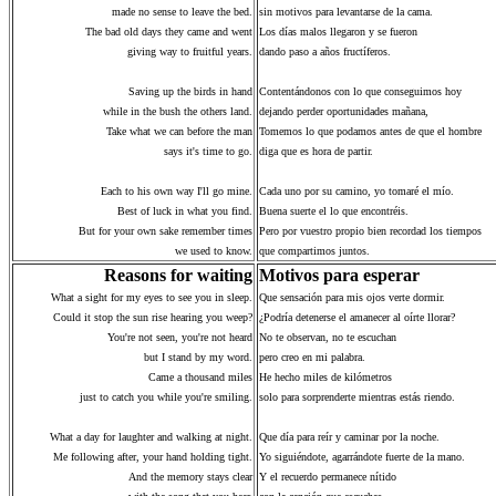
made no sense to leave the bed.
sin motivos para levantarse de la cama.
The bad old days they came and went
Los días malos llegaron y se fueron
giving way to fruitful years.
dando paso a años fructíferos.
Saving up the birds in hand
Contentándonos con lo que conseguimos hoy
while in the bush the others land.
dejando perder oportunidades mañana,
Take what we can before the man
Tomemos lo que podamos antes de que el hombre
says it's time to go.
diga que es hora de partir.
Each to his own way I'll go mine.
Cada uno por su camino, yo tomaré el mío.
Best of luck in what you find.
Buena suerte el lo que encontréis.
But for your own sake remember times
Pero por vuestro propio bien recordad los tiempos
we used to know.
que compartimos juntos.
Reasons for waiting
Motivos para esperar
What a sight for my eyes to see you in sleep.
Que sensación para mis ojos verte dormir.
Could it stop the sun rise hearing you weep?
¿Podría detenerse el amanecer al oírte llorar?
You're not seen, you're not heard
No te observan, no te escuchan
but I stand by my word.
pero creo en mi palabra.
Came a thousand miles
He hecho miles de kilómetros
just to catch you while you're smiling.
solo para sorprenderte mientras estás riendo.
What a day for laughter and walking at night.
Que día para reír y caminar por la noche.
Me following after, your hand holding tight.
Yo siguiéndote, agarrándote fuerte de la mano.
And the memory stays clear
Y el recuerdo permanece nítido