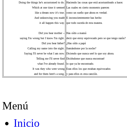
Doing the things he's accustomed to do.
Haciendo las cosas que está acostumbrado a hacer.
Which at one time it seemed
Las cuales en cierto momento parecen
like a dream now it's true.
como un sueño que ahora es verdad.
And unknowing you made
E inconscientemente has hecho
it all happen this way.
que todo suceda de esta manera.
Did you hear mother --
Has oído a mamá
saying I'm wrong but I know I'm right.
decir que estoy equivocado pero se que tengo razón?
Did you hear father?
¿Has oído a papá
Calling my name into the night.
llamándome por la noche?
Saying I'll never be what I am now.
Diciendo que nunca seré lo que soy ahora.
Telling me I'll never find
Diciéndome que nunca encontraré
what I've already found.
lo que ya he encontrado.
It was they who were wrong
Eran ellos los que estaban equivocados
and for them here's a song.
y para ellos es esta canción.
Menú
Inicio