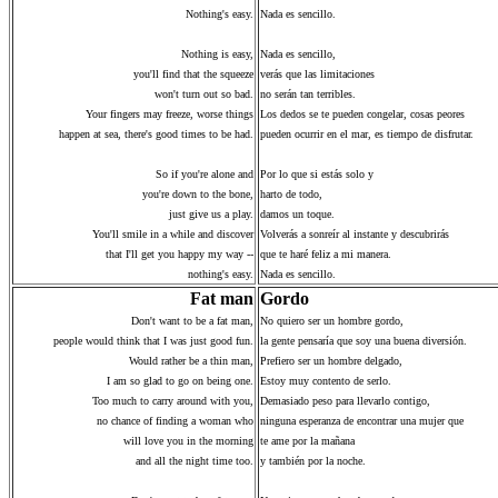
Nothing's easy.
Nada es sencillo.
Nothing is easy,
Nada es sencillo,
you'll find that the squeeze
verás que las limitaciones
won't turn out so bad.
no serán tan terribles.
Your fingers may freeze, worse things
Los dedos se te pueden congelar, cosas peores
happen at sea, there's good times to be had.
pueden ocurrir en el mar, es tiempo de disfrutar.
So if you're alone and
Por lo que si estás solo y
you're down to the bone,
harto de todo,
just give us a play.
damos un toque.
You'll smile in a while and discover
Volverás a sonreír al instante y descubrirás
that I'll get you happy my way --
que te haré feliz a mi manera.
nothing's easy.
Nada es sencillo.
Fat man
Gordo
Don't want to be a fat man,
No quiero ser un hombre gordo,
people would think that I was just good fun.
la gente pensaría que soy una buena diversión.
Would rather be a thin man,
Prefiero ser un hombre delgado,
I am so glad to go on being one.
Estoy muy contento de serlo.
Too much to carry around with you,
Demasiado peso para llevarlo contigo,
no chance of finding a woman who
ninguna esperanza de encontrar una mujer que
will love you in the morning
te ame por la mañana
and all the night time too.
y también por la noche.