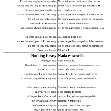
It's not easy singing sad songs when
No es fácil cantar canciones tristes cuando
you can sing the song to make me glad.
puedes cantar la canción que me haga feliz.
So when you look into the sun
Así, cuando mires al sol
and see the words you could have sung:
y veas las palabras que podrías haber cantado:
It's not too late, only begun,
No es demasiado tarde, apenas ha comenzado.
we can still make summer.
todavía podemos hacer varano.
Yes, summer always comes anyway.
Sí, de cualquier forma el verano siempre llega.
So when you look into the sun
Así, cuando mires al sol
and see the words you could have sung:
y veas las palabras que podrías haber cantado:
It's not too late, only begun.
No es demasiado tarde, apenas ha comenzado.
Look into the sun.
Mira al sol.
Nothing is easy
Nada es sencillo
Nothing is easy.
Nada es sencillo.
Though time gets you worrying
Aunque el tiempo te traiga preocupaciones,
my friend, it's o.k.
amigo mío, todo va bien.
Just take your life easy and stop
Tómate la vida con tranquilidad y evita
all that hurrying, be happy my way.
todas estas prisas, se feliz como soy yo.
When tension starts mounting
Cuando la tensión empieza a aumentar
and you've lost count
y has perdido la cuenta
of the pennies you've missed,
de todos los peniques que has perdido,
just try hard and see why
esfuérzate y mira cómo
they're not worrying me,
a mi esas cosas no me preocupan,
they're last on my list.
son lo último de mi lista.