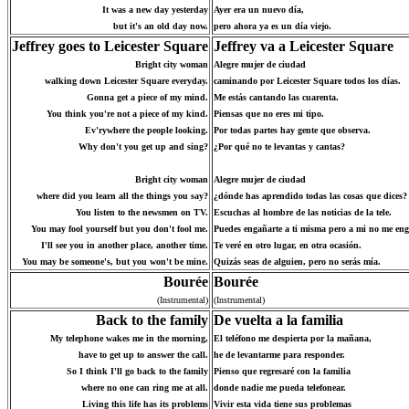
It was a new day yesterday
Ayer era un nuevo día,
but it's an old day now.
pero ahora ya es un día viejo.
Jeffrey goes to Leicester Square
Jeffrey va a Leicester Square
Bright city woman
Alegre mujer de ciudad
walking down Leicester Square everyday.
caminando por Leicester Square todos los días.
Gonna get a piece of my mind.
Me estás cantando las cuarenta.
You think you're not a piece of my kind.
Piensas que no eres mi tipo.
Ev'rywhere the people looking.
Por todas partes hay gente que observa.
Why don't you get up and sing?
¿Por qué no te levantas y cantas?
Bright city woman
Alegre mujer de ciudad
where did you learn all the things you say?
¿dónde has aprendido todas las cosas que dices?
You listen to the newsmen on TV.
Escuchas al hombre de las noticias de la tele.
You may fool yourself but you don't fool me.
Puedes engañarte a ti misma pero a mi no me en
I'll see you in another place, another time.
Te veré en otro lugar, en otra ocasión.
You may be someone's, but you won't be mine.
Quizás seas de alguien, pero no serás mía.
Bourée
Bourée
(Instrumental)
(Instrumental)
Back to the family
De vuelta a la familia
My telephone wakes me in the morning,
El teléfono me despierta por la mañana,
have to get up to answer the call.
he de levantarme para responder.
So I think I'll go back to the family
Pienso que regresaré con la familia
where no one can ring me at all.
donde nadie me pueda telefonear.
Living this life has its problems
Vivir esta vida tiene sus problemas